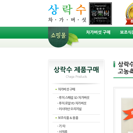
차가버섯 구매
보조식품
상락수
상락수 제품구매
고농축
Chaga Products
차가버섯 구매
- 루치 스페셜 SD 차가버섯
- 루치 로얄 FD 차가버섯
- 러시아산 오리지널
보조식품 & 용품
- 기 타
- 서적류