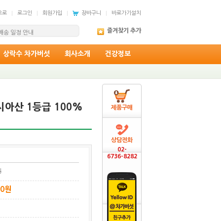
으로
로그인
회원가입
장바구니
바로가기설치
97번째 희망의 소식...
즐겨찾기 추가
 배송 일정 안내
상락수 차가버섯
회사소개
건강정보
아산 1등급 100%
제품구매
상담전화
02-
6736-8282
원
00
원