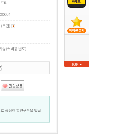
에프티
00001
 (조건)
아이콘설치
가능(퀵비용 별도)
별로 풍성한 할인쿠폰을 발급