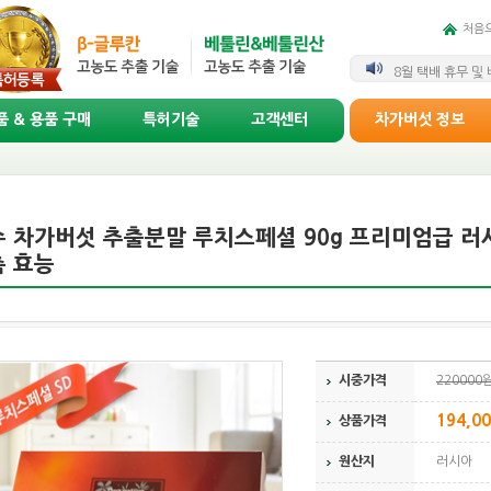
처음
상락수 차가버섯 1
8월 택배 휴무 및
 & 용품 구매
특허기술
고객센터
차가버섯 정보
 차가버섯 추출분말 루치스페셜 90g 프리미엄급 러시
 효능
시중가격
220000
194,0
상품가격
원산지
러시아