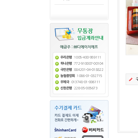
우리은행
: 1005-400-959111
하나은행
: 772-910007-00104
국민은행
: 884201-04-018822
농협중앙회
: 1086-01-032715
우체국
: 013748-01-006111
신한은행
: 228-05-005673