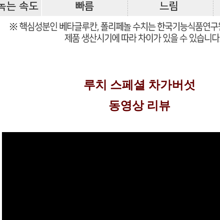
루치 스페셜 차가버섯
동영상 리뷰