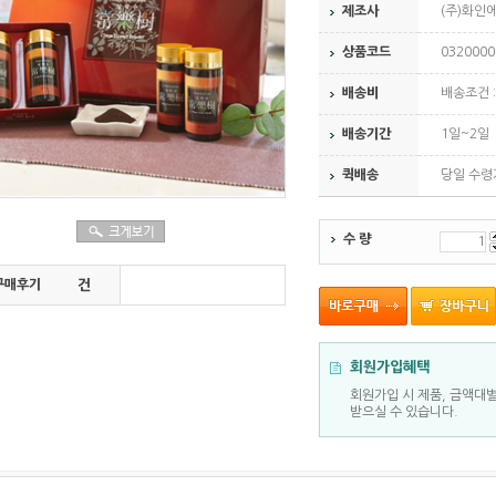
제조사
(주)화인
상품코드
0320000
배송비
배송조건 :
배송기간
1일~2일
퀵배송
당일 수령
수 량
구매후기
건
회원가입혜택
회원가입 시 제품, 금액대
받으실 수 있습니다.