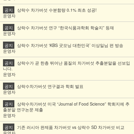
공지
상락수 차가버섯 수분함량 0.1% 최초 성공!
운영자
공지
상락수 차가버섯 연구 “한국식품과학회 학술지” 등재
운영자
공지
상락수 차가버섯 ‘KBS 굿모닝 대한민국’ 이상일님 편 방송
운영자
공지
상락수가 곧 한층 뛰어난 품질의 차가버섯 추출분말을 선보입
니다.
운영자
공지
상락수차가버섯 연구결과 학회 발표
운영자
공지
상락수차가버섯 미국 “Journal of Food Science” 학회지에 추
출분말 연구논문 제출
운영자
공지
기존 러시아 완제품 차가버섯 vs 상락수 SD 차가버섯 비교
운영자