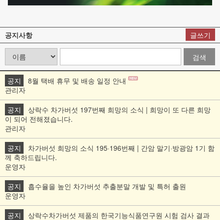
공지사항
글쓰기
검색
공지
8월 택배 휴무 및 배송 일정 안내
관리자
공지
상락수 차가버섯 197번째 희망의 소식 | 희망이 또 다른 희망
이 되어 전해졌습니다.
관리자
공지
차가버섯 희망의 소식 195·196번째 | 간암 말기·방광암 1기 함
께 축하드립니다.
운영자
공지
흡수율을 높인 차가버섯 추출분말 개발 및 특허 출원
운영자
공지
상락수차가버섯 제품의 한국기능식품연구원 시험 검사 결과