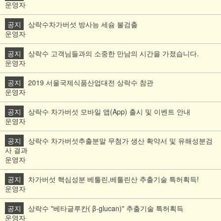
운영자
공지
상락수차가버섯 방사능 세슘 불검출
운영자
공지
상락수 고객님들과의 소중한 만남의 시간을 가졌습니다.
운영자
공지
2019 서울국제식품산업대전 상락수 참관
운영자
공지
상락수 차가버섯 모바일 앱(App) 출시 및 이벤트 안내
운영자
공지
상락수 차가버섯추출분말 무첨가 생산 확약서 및 유해성분검
사 결과
운영자
공지
차가버섯 핵심성분 베툴린,베툴린산 추출기술 특허획득!
운영자
공지
상락수 "베타글루칸( β-glucan)" 추출기술 특허획득
운영자