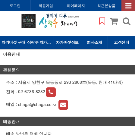
로그인
회원가입
마이페이지
최근본상품
차가버섯 구매
상락수 차가버섯
차가버섯정보
회사소개
고객센터
이용안내
관련문의
주소 : 서울시 양천구 목동동로 293 2808호(목동, 현대 41타워)
전화 :
02-6736-8282
메일 :
chaga@chaga.co.kr
배송안내
배송 방법은 택배 입니다.