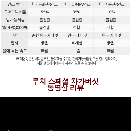
루치 스페셜 차가버섯
동영상 리뷰