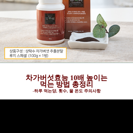
차가버섯효능 10배 높이는
먹는 방법 총정리
-하루 먹는양, 횟수, 물 온도 주의사항