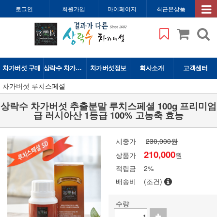
로그인
회원가입
마이페이지
최근본상품
차가버섯 구매
상락수 차가버섯
차가버섯정보
회사소개
고객센터
차가버섯 루치스페셜
상락수 차가버섯 추출분말 루치스페셜 100g 프리미엄
급 러시아산 1등급 100% 고농축 효능
시중가
230,000원
210,000
상품가
원
적립금
2%
배송비
(조건)
수량