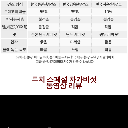
루치 스페셜 차가버섯
동영상 리뷰