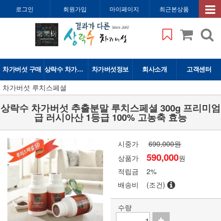
로그인
회원가입
마이페이지
최근본상품
차가버섯 구매
상락수 차가버섯
차가버섯정보
회사소개
고객센터
차가버섯 루치스페셜
상락수 차가버섯 추출분말 루치스페셜 300g 프리미엄
급 러시아산 1등급 100% 고농축 효능
시중가
690,000원
590,000
상품가
원
적립금
2%
배송비
(조건)
수량