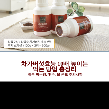
차가버섯효능 10배 높이는
먹는 방법 총정리
-하루 먹는양, 횟수, 물 온도 주의사항