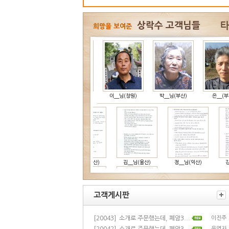
상락수 고객님들
희망을 보여준
_님(강화)
이__님(서울)
이__님(창원)
박__님(부산)
은__(부천)
이__님(부천)
최__님(부산)
김__님(울산)
정__님(익산)
강__님(
__(진주)
고객게시판
[20043]
이진주
소개로 주문했는데, 폐암3...
이__님(대구)
고__님(광주)
고__님(완도)
운영자