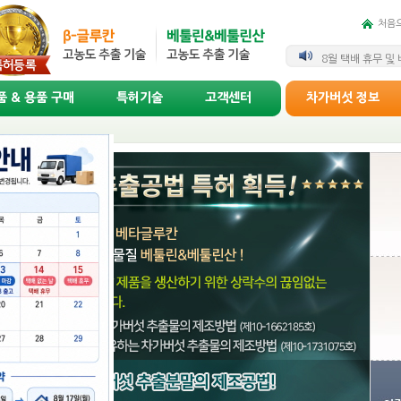
처음
상락수 차가버섯 1
8월 택배 휴무 및
 & 용품 구매
특허기술
고객센터
차가버섯 정보