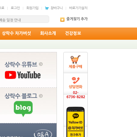
으로
로그인
회원가입
장바구니
바로가기설치
97번째 희망의 소식...
즐겨찾기 추가
 배송 일정 안내
상락수 차가버섯
회사소개
건강정보
제품구매
상담전화
02-
6736-8282