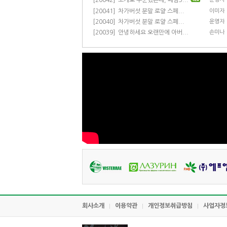
[20042]
소개로 주문했는데, 폐암3...
[20041]
이미자
차가버섯 분말 로얄 스페...
[20040]
운영자
차가버섯 분말 로얄 스페...
[20039]
손미나
안녕하세요 오랜만에 아버...
회사소개
이용약관
개인정보취급방침
사업자정