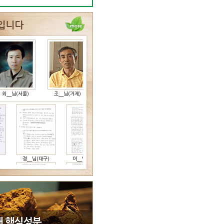
(서울)
조__님(거제)
임__님(경산)
이__님(순천)
유__님(강화)
정__님(대구)
이__님(부산)
이__님(부천)
최__님(부산)
김__님
이__님(서울)
어__(대전)
고__(완도)
김__(진주)
전__님(창원)
이__님(부산)
이__님(대구)
고__님(광주)
고__님