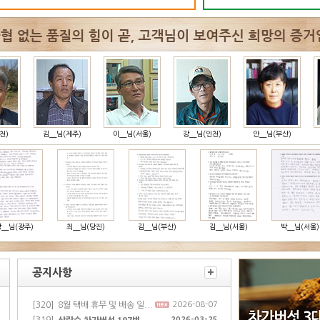
김__님(제주)
이__님(서울)
강__님(인천)
안__님(부산)
최__님
광주)
최__님(당진)
김__님(부산)
김__님(서울)
박__님(서울)
공지사항
[320]
2026-08-07
8월 택배 휴무 및 배송 일...
2026-03-25