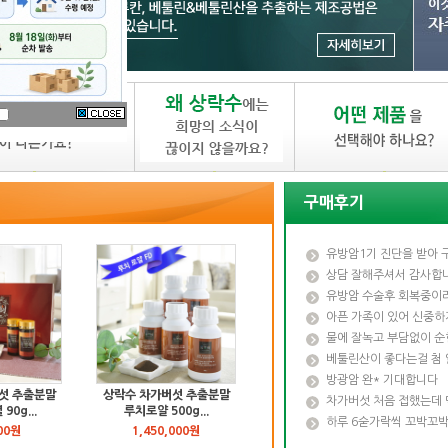
구매후기
유방암1기 진단을 받아 
상담 잘해주셔서 감사합
유방암 수술후 회복중이
아픈 가족이 있어 신중하
물에 잘녹고 부담없이 순
베툴린산이 좋다는걸 첨 
방광암 완* 기대합니다
섯 추출분말
상락수 차가버섯 추출분말
차가버섯 처음 접했는데
0g...
루치로얄 500g...
하루 6숟가락씩 꼬박꼬박
00원
1,450,000원