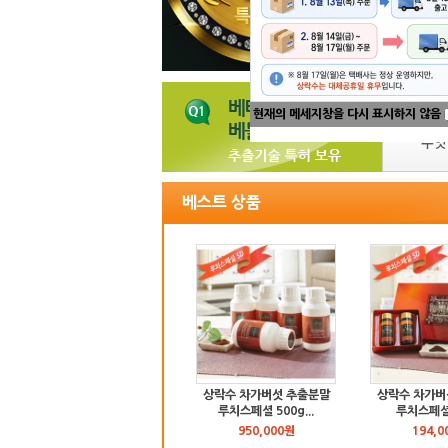
현재의 메세지창을 다시 표시하지 않음
베스트 상품
상락수 차가버섯 추출분말
상락수 차가버
루치스페셜 500g...
루치스페셜 9
950,000원
194,0