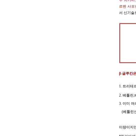
수 차가
르펜 사포
서 신기술
β-글루칸
1. 트리
2. 베툴
3. 이미
(베툴린산
미량이지만