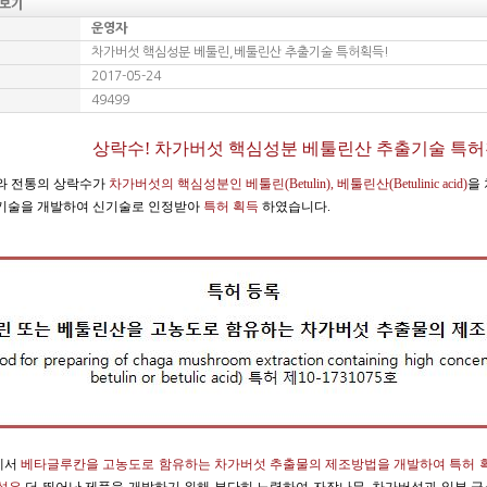
보기
운영자
차가버섯 핵심성분 베툴린,베툴린산 추출기술 특허획득!
2017-05-24
49499
상락수! 차가버섯 핵심성분 베툴린산 추출기술 특허
와 전통의 상락수가
차가버섯의 핵심성분인 베툴린(Betulin), 베툴린산(Betulinic acid)
을
기술을 개발하여 신기술로 인정받아
특허 획득
하였습니다
.
에서
베타글루칸을 고농도로 함유하는 차가버섯 추출물의 제조방법을 개발하여 특허 획득(특허