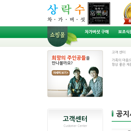
차가버섯 구매
보조식품
고객
센터
희망의 주인공들
을
가족의 마음으
만나볼까요?
항상 좋은 제
공지
고객센터
Customer Center