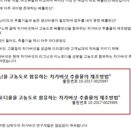
이 다른 식품, 버섯류들과 비교하여 뛰어난 가장 큰 핵심이
바로 베툴린산 때문입니다.
에 아주 극미량 존재하는 베툴린산!.
고난이도의 추출기술과 높은 생산비용이 필요하여 엄두를 내지 못한 베툴린산!
연구노력 끝에 차가버섯에서 고농도로 베툴린산을 함유하는 차가버섯 추출물의 제조방법
.
 많이 들어도, 추출기술 역시 아주 까다로워도
버섯, 고품질의 차가버섯을 공급해 드리겠다란 고객님과의 약속을 지키기 위해
버섯은 현재 차가버섯의 리그닌과 이노토디올 성분을 고농도로 함유하는 차가버섯 
하였습니다.
위한 상락수의 차가버섯 연구개발은 끊임없이 계속됩니다
.