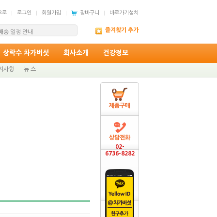
으로
로그인
회원가입
장바구니
바로가기설치
97번째 희망의 소식...
즐겨찾기 추가
 배송 일정 안내
상락수 차가버섯
회사소개
건강정보
지사항
뉴 스
제품구매
상담전화
02-
6736-8282