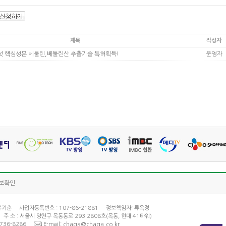
제목
작성자
운영자
 핵심성분 베툴린,베툴린산 추출기술 특허획득!
보확인
 유기춘 사업자등록번호 : 107-86-21881 정보책임자: 류옥정
주 소 : 서울시 양천구 목동동로 293 2808호(목동, 현대 41타워)
2-6736-8286
E-mail:
chaga@chaga.co.kr