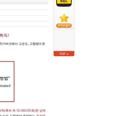
아이콘설치
획득!
 차가버섯에서 고순도, 고함량으로
 제 10-1662185호)한 상락