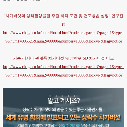
“차가버섯의 생리활성물질 추출 최적 조건 및 건조방법 설정” 연구진
행
http://www.chaga.co.kr/board/board.html?code=chagacokr&page=1&type=
v&num1=995525&num2=00000&number=10005&lock=N&flag=notice
기존 러시아 완제품 차가버섯 vs 상락수 SD 차가버섯 비교
http://www.chaga.co.kr/board/board.html?code=chagacokr&page=1&type=
v&num1=995371&num2=00000&number=10005&lock=N&flag=notice