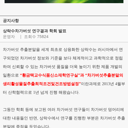
공지사항
상락수차가버섯 연구결과 학회 발표
운영자
|
조회수 75824
차가버섯 추출분말을 세계 최초로 상용화한 상락수는
러시아에서 연
구되었던 차가버섯 정보와 기준을 보다 체계적이고 과학적으로 정립
하여 신뢰할 수 있는 차가버섯 품질을 더욱 높이기 위한 제품 개발의
일환으로
“황금택교수식품신소재학연구실”과 “차가버섯추출분말의
생리활성물질추출최적조건및건조방법설정”
이란과제로 2013년 4월부
터 산학협력으로 1년 넘게 진행 해왔습니다.
그동안 학회 등에 보고된 여러 차가버섯 연구들이 차가버섯 덩어리에
대한 내용들인 반면, 상락수에서 연구를 진행한 부분은 차가버섯 추출
분말에 중점을 두었습니다.