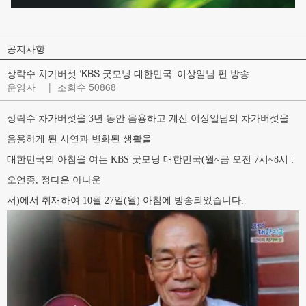
공지사항
상락수 차가버섯 ‘KBS 굿모닝 대한민국’ 이상일님 편 방송
작
운영자
|
조회수 50868
성
자:
상락수 차가버섯을 3년 동안 음용하고 계신 이상일님의 차가버섯을
음용하게 된 사연과
변화된 생활을
대한민국의 아침을 여는 KBS 굿모닝 대한민국(월~금 오전 7시~8시 :
오언종, 정다은 아나운
서)에서 취재하여 10월 27일(월) 아침에 방송되었습니다.